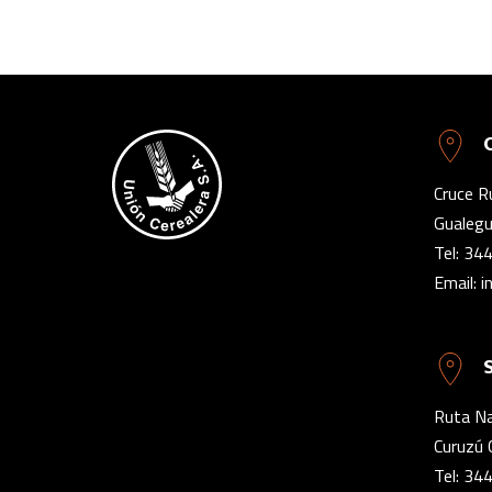
Cruce R
Gualegu
Tel:
344
Email:
i
Ruta Na
Curuzú 
Tel:
344