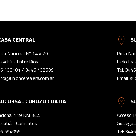
CASA CENTRAL
S
uta Nacional Nº 14 y 20
Ruta Naci
aychú - Entre Ríos
Lado Este
6 433101
/
3446 432509
Tel:
3446
nfo@unioncerealera.com.ar
Email:
su
SUCURSAL CURUZÚ CUATIÁ
S
cional 119 KM 34,5
Acceso L
Cuatiá - Corrientes
Gualegua
6 594055
Tel:
3446