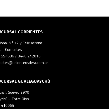
UCURSAL CORRIENTES
onal N° 12 y Calle Verona
 - Corrientes
 594636
/
3446 242016
c.ctes@unioncerealera.com.ar
UCURSAL GUALEGUAYCHÚ
uis J. Sueyro 2970
ychú – Entre Ríos
 410065