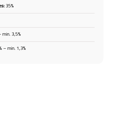
es:
35%
 min. 3,5%
% – min. 1,3%