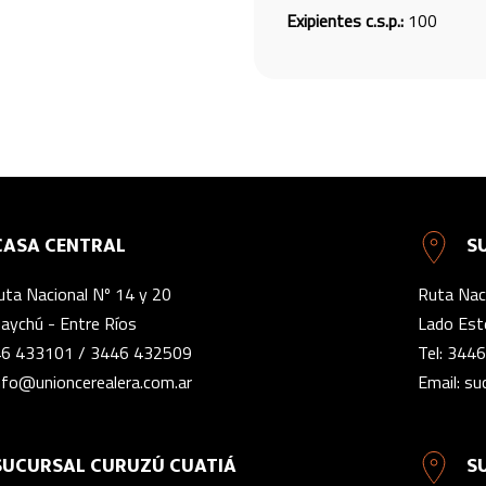
Exipientes c.s.p.:
100
CASA CENTRAL
S
uta Nacional Nº 14 y 20
Ruta Naci
aychú - Entre Ríos
Lado Este
6 433101
/
3446 432509
Tel:
3446
nfo@unioncerealera.com.ar
Email:
su
SUCURSAL CURUZÚ CUATIÁ
S