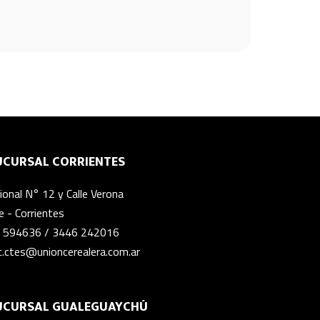
UCURSAL CORRIENTES
onal N° 12 y Calle Verona
 - Corrientes
 594636
/
3446 242016
c.ctes@unioncerealera.com.ar
UCURSAL GUALEGUAYCHÚ