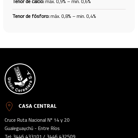
Tenor de calcio:
máx. 0,9% – min. 0,6%
Tenor de fósforo:
máx. 0,8% – min. 0,4%
CASA CENTRAL
Cruce Ruta Nacional Nº 14 y 20
Gualeguaychú - Entre Ríos
Tel:
3446 433101
/
3446 432509