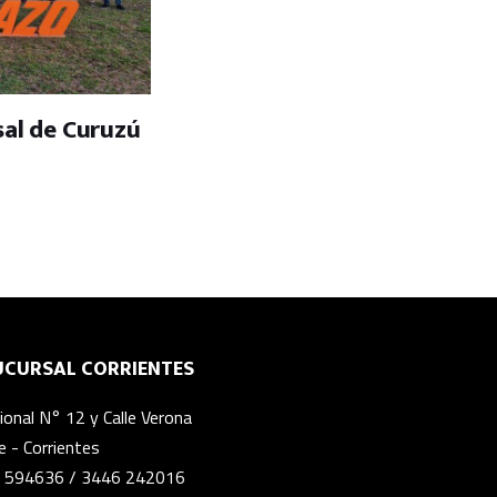
sal de Curuzú
UCURSAL CORRIENTES
onal N° 12 y Calle Verona
 - Corrientes
 594636
/
3446 242016