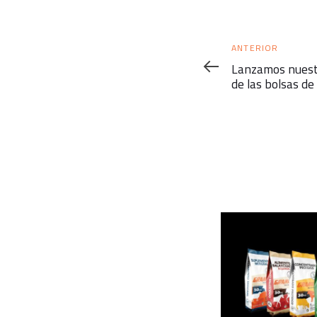
Anterior
ANTERIOR
Lanzamos nuest
de las bolsas d