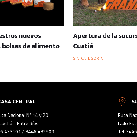
stros nuevos
Apertura de la sucur
s bolsas de alimento
Cuatiá
SIN CATEGORÍA
CASA CENTRAL
S
uta Nacional Nº 14 y 20
Ruta Naci
aychú - Entre Ríos
Lado Este
6 433101
/
3446 432509
Tel:
3446