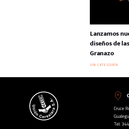
Lanzamos nue
diseños de la
Granazo
SIN CATEGORÍA
Cruce R
Gualegu
Tel:
344