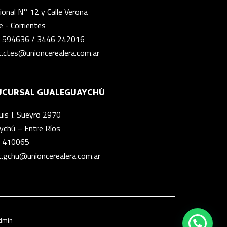
onal N° 12 y Calle Verona
 - Corrientes
 594636
/
3446 242016
c.ctes@unioncerealera.com.ar
UCURSAL GUALEGUAYCHÚ
uis J. Sueyro 2970
ychú – Entre Ríos
 410065
c.gchu@unioncerealera.com.ar
dmin