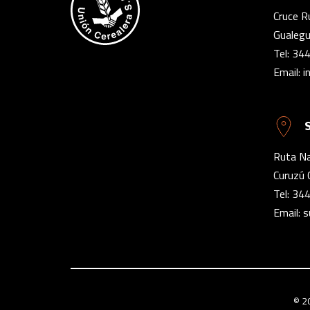
Cruce R
Gualegu
Tel:
344
Email:
i
Ruta Na
Curuzú 
Tel:
344
Email:
s
© 2