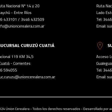
uta Nacional Nº 14 y 20
Ruta Naci
aychú - Entre Ríos
Lado Este
6 433101
/
3446 432509
Tel:
3446
nfo@unioncerealera.com.ar
Email:
su
SUCURSAL CURUZÚ CUATIÁ
S
cional 119 KM 34,5
Acceso L
Cuatiá - Corrientes
Gualegua
6 594055
Tel:
3446
uc.curuzu@unioncerealera.com.ar
Email:
su
024 Union Cerealera - Todos los derechos reservados - Desarrollado por
a